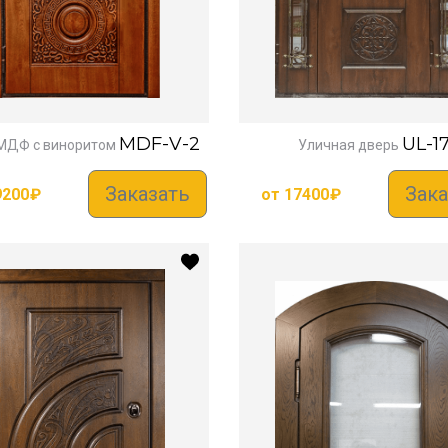
MDF-V-2
UL-1
МДФ с виноритом
Уличная дверь
Заказать
Зака
9200
₽
от
17400
₽