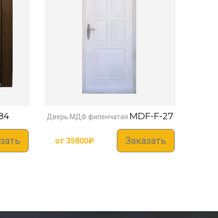
84
MDF-F-27
Дверь МДФ филенчатая
зать
Заказать
от
35800
₽