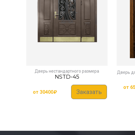
Дверь нестандартного размера
Дверь д
NSTD-45
от
6
Заказать
от
30400
₽