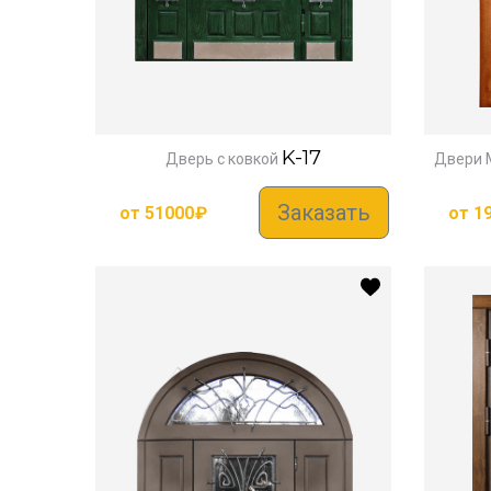
K-17
Дверь с ковкой
Двери 
Заказать
от
51000
₽
от
1