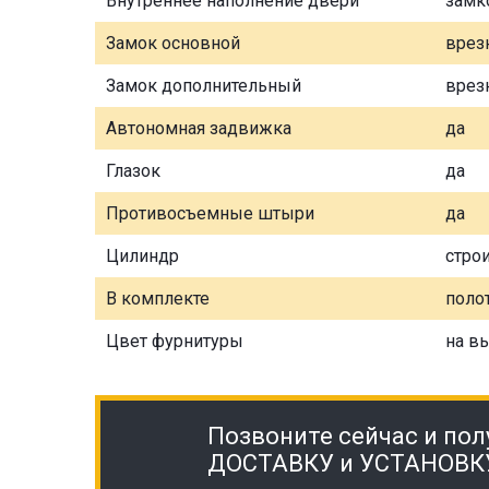
Внутреннее наполнение двери
замк
Замок основной
врез
Замок дополнительный
врез
Автономная задвижка
да
Глазок
да
Противосъемные штыри
да
Цилиндр
стро
В комплекте
полот
Цвет фурнитуры
на в
Позвоните сейчас и пол
ДОСТАВКУ и УСТАНОВК