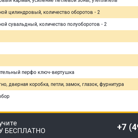
овый карман, усиление петлевой зоны, утеплитель
ной цилиндровый, количество оборотов - 2
ной сувальдный, количество полуоборотов - 2
ительный перфо ключ-вертушка
но, дверная коробка, петли, замок, глазок, фурнитура
ыбор
учите
+7 (
У БЕСПЛАТНО