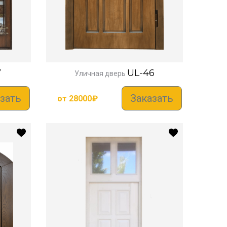
7
UL-46
Уличная дверь
зать
Заказать
от
28000
₽