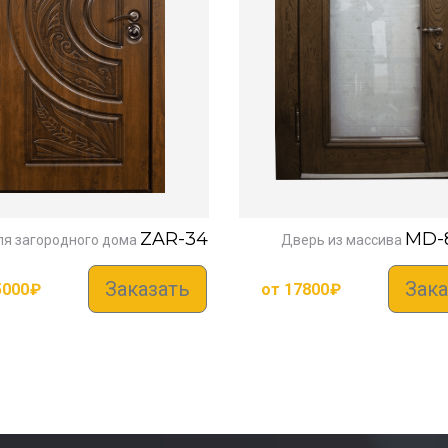
ZAR-34
MD-
ля загородного дома
Дверь из массива
Заказать
Зака
5000
₽
от
17800
₽