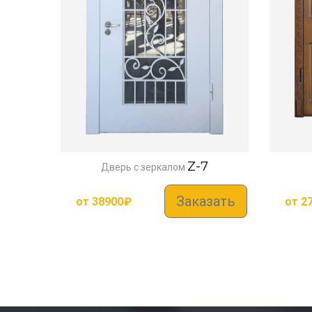
Z-7
Дверь с зеркалом
Заказать
от
38900
₽
от
2