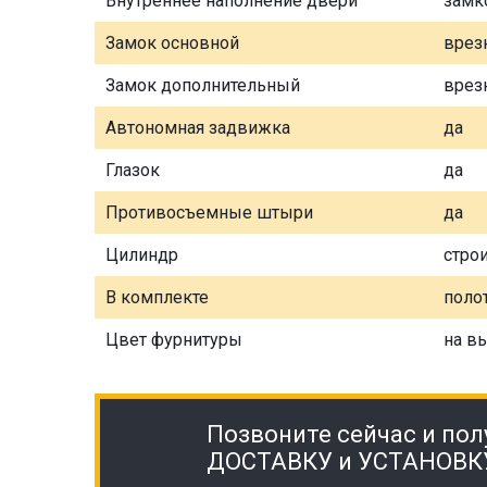
Внутреннее наполнение двери
замк
Замок основной
врез
Замок дополнительный
врез
Автономная задвижка
да
Глазок
да
Противосъемные штыри
да
Цилиндр
стро
В комплекте
полот
Цвет фурнитуры
на в
Позвоните сейчас и пол
ДОСТАВКУ и УСТАНОВК