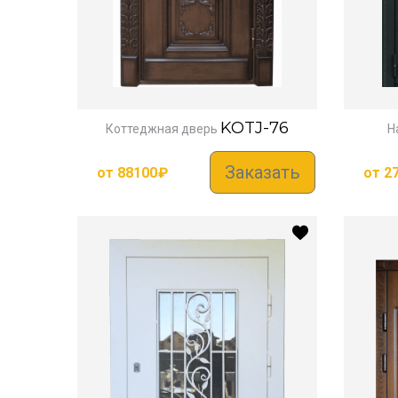
KOTJ-76
Коттеджная дверь
Н
Заказать
от
88100
₽
от
2