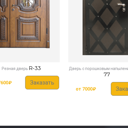
R-33
Резная дверь
Дверь с порошковым напылен
77
Заказать
7600
₽
Зака
от
7000
₽