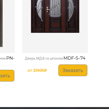
PN-
MDF-S-74
ием
Дверь МДФ со шпоном
Заказать
от
20400
₽
зать