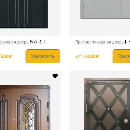
NAR-11
P
аружная дверь
Противопожарная дверь
Заказать
Зака
7500
₽
от
16300
₽