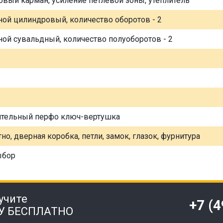
овый карман, усиление петлевой зоны, утеплитель
ной цилиндровый, количество оборотов - 2
ной сувальдный, количество полуоборотов - 2
ительный перфо ключ-вертушка
но, дверная коробка, петли, замок, глазок, фурнитура
ыбор
учите
+7 (
У БЕСПЛАТНО