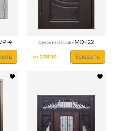
VP-4
MD-122
Дверь из массива
зать
Заказать
от
27800
₽