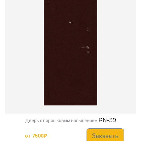
PN-39
Дверь с порошковым напылением
Заказать
от
7500
₽