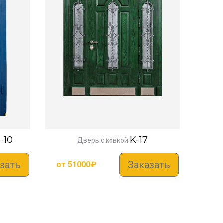
-10
K-17
Дверь с ковкой
зать
Заказать
от
51000
₽