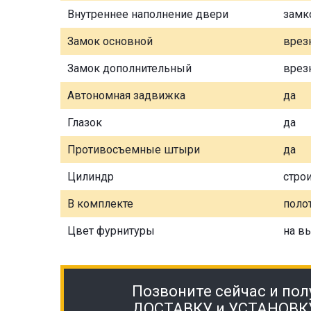
Внутреннее наполнение двери
замк
Замок основной
врез
Замок дополнительный
врез
Автономная задвижка
да
Глазок
да
Противосъемные штыри
да
Цилиндр
стро
В комплекте
полот
Цвет фурнитуры
на в
Позвоните сейчас и пол
ДОСТАВКУ и УСТАНОВК