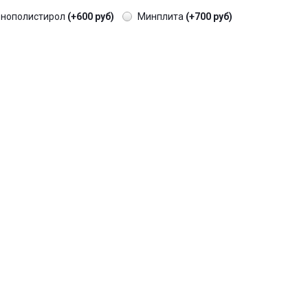
енополистирол
(+600 руб)
Минплита
(+700 руб)