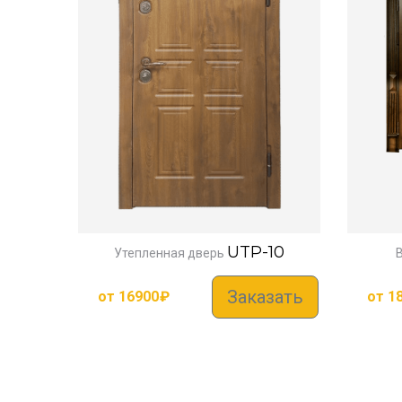
UTP-10
Утепленная дверь
Заказать
от
16900
₽
от
1