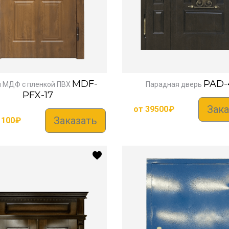
MDF-
PAD-
 МДФ с пленкой ПВХ
Парадная дверь
PFX-17
Зака
от
39500
₽
Заказать
1100
₽