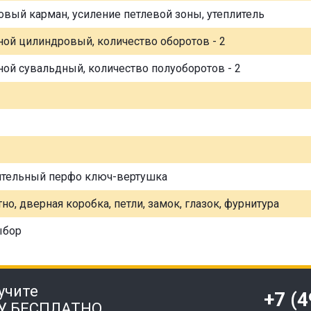
овый карман, усиление петлевой зоны, утеплитель
ной цилиндровый, количество оборотов - 2
ной сувальдный, количество полуоборотов - 2
ительный перфо ключ-вертушка
но, дверная коробка, петли, замок, глазок, фурнитура
ыбор
учите
+7 (
У БЕСПЛАТНО