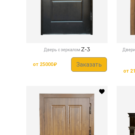
Z-3
Дверь с зеркалом
Двери
Заказать
от
25000
₽
от
2