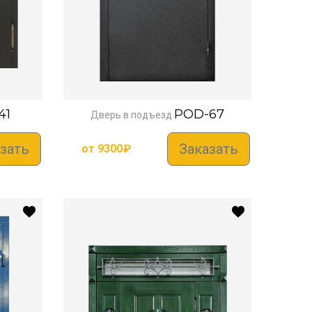
41
POD-67
Дверь в подъезд
зать
Заказать
от
9300
₽