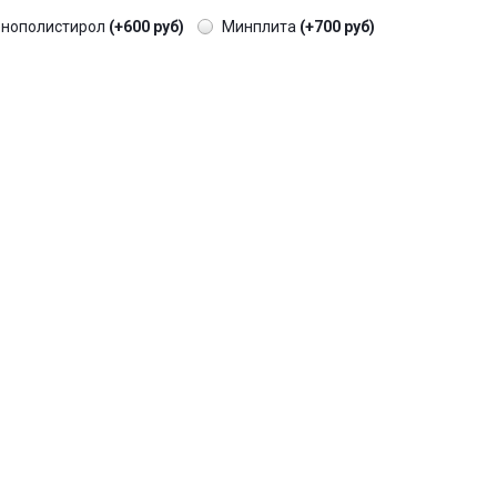
енополистирол
(+600 руб)
Минплита
(+700 руб)