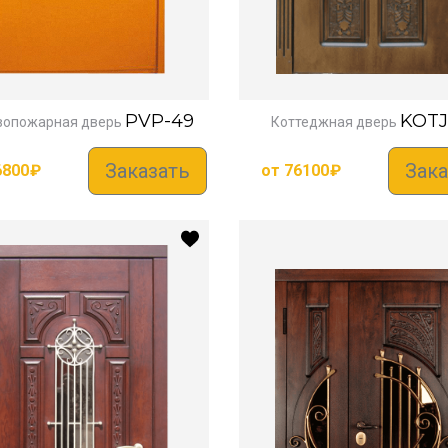
PVP-49
KOTJ
вопожарная дверь
Коттеджная дверь
Заказать
Зака
6800
₽
от
76100
₽