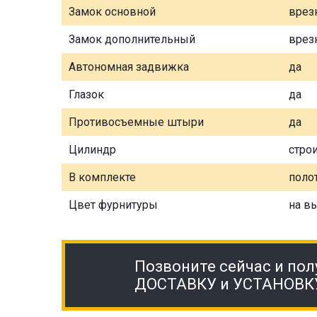
Замок основной
врез
Замок дополнительный
врез
Автономная задвижка
да
Глазок
да
Противосъемные штыри
да
Цилиндр
стро
В комплекте
полот
Цвет фурнитуры
на в
Позвоните сейчас и пол
ДОСТАВКУ и УСТАНОВК