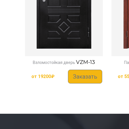
VZM-13
Взломостойкая дверь
Па
Заказать
от
19200
₽
от
5