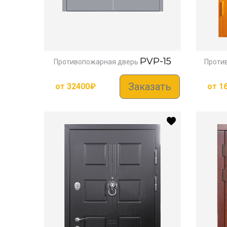
PVP-15
Противопожарная дверь
Проти
Заказать
от
32400
₽
от
1