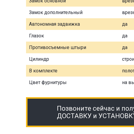
Замок основной
врез
Замок дополнительный
врез
Автономная задвижка
да
Глазок
да
Противосъемные штыри
да
Цилиндр
стро
В комплекте
полот
Цвет фурнитуры
на в
Позвоните сейчас и пол
ДОСТАВКУ и УСТАНОВК