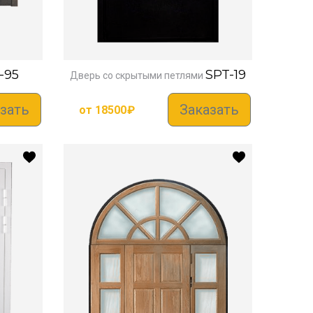
-95
SPT-19
Дверь со скрытыми петлями
зать
Заказать
от
18500
₽