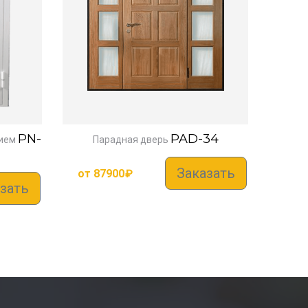
PN-
PAD-34
ием
Парадная дверь
Заказать
от
87900
₽
зать