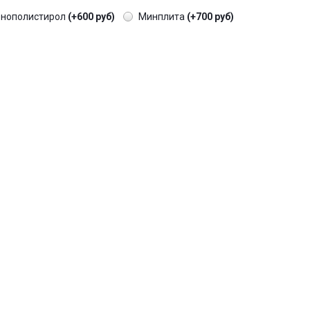
енополистирол
(+600 руб)
Минплита
(+700 руб)