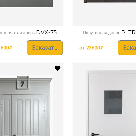
DVX-75
PLTR
творчатая дверь
Полуторная дверь
Заказать
Зака
1600
₽
от
23600
₽