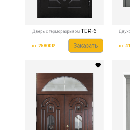
TER-6
Дверь с терморазрывом
Двухс
Заказать
от
25800
₽
от
4