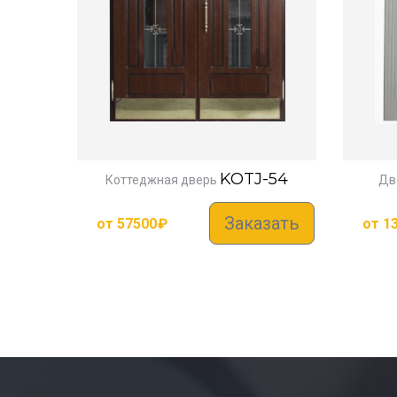
KOTJ-54
Коттеджная дверь
Дв
Заказать
от
57500
₽
от
1