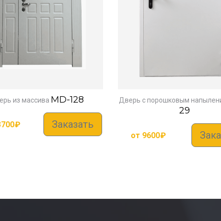
MD-128
ерь из массива
Дверь с порошковым напылен
29
Заказать
3700
₽
Зака
от
9600
₽