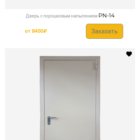
PN-14
Дверь с порошковым напылением
Заказать
от
8400
₽