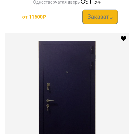
OST-34
Одностворчатая дверь
Заказать
от
11600
₽