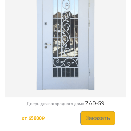
ZAR-59
Дверь для загородного дома
Заказать
от
65800
₽