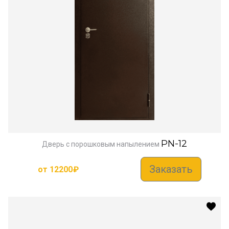
PN-12
Дверь с порошковым напылением
Заказать
от
12200
₽