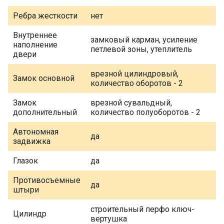
Ребра жесткости
нет
Внутреннее
замковый карман, усиление
наполнение
петлевой зоны, утеплитель
двери
врезной цилиндровый,
Замок основной
количество оборотов - 2
Замок
врезной сувальдный,
дополнительный
количество полуоборотов - 2
Автономная
да
задвижка
Глазок
да
Противосъемные
да
штыри
строительный перфо ключ-
Цилиндр
вертушка