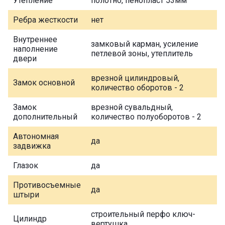
Утепление
полотно, пенопласт 53мм
Ребра жесткости
нет
Внутреннее
замковый карман, усиление
наполнение
петлевой зоны, утеплитель
двери
врезной цилиндровый,
Замок основной
количество оборотов - 2
Замок
врезной сувальдный,
дополнительный
количество полуоборотов - 2
Автономная
да
задвижка
Глазок
да
Противосъемные
да
штыри
строительный перфо ключ-
Цилиндр
вертушка