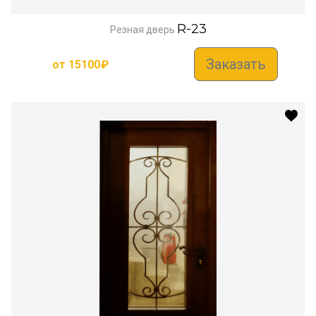
R-23
Резная дверь
Заказать
от
15100
₽