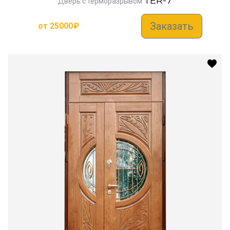
TER-7
Дверь с терморазрывом
Заказать
от
25000
₽