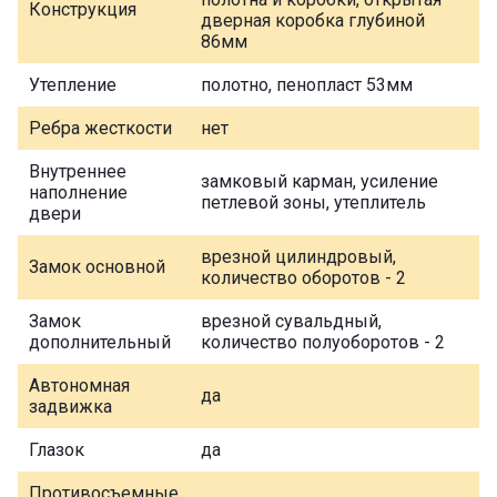
Конструкция
дверная коробка глубиной
86мм
Утепление
полотно, пенопласт 53мм
Ребра жесткости
нет
Внутреннее
замковый карман, усиление
наполнение
петлевой зоны, утеплитель
двери
врезной цилиндровый,
Замок основной
количество оборотов - 2
Замок
врезной сувальдный,
дополнительный
количество полуоборотов - 2
Автономная
да
задвижка
Глазок
да
Противосъемные