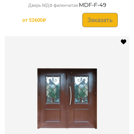
MDF-F-49
Дверь МДФ филенчатая
Заказать
от
52600
₽