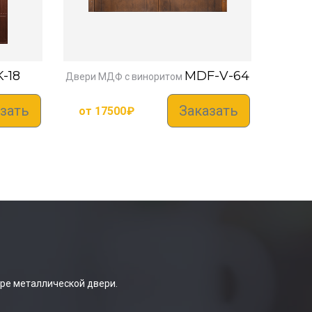
-18
MDF-V-64
Двери МДФ с виноритом
зать
Заказать
от
17500
₽
ре металлической двери.