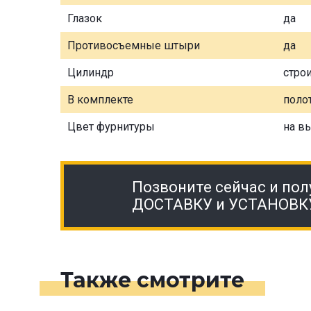
Глазок
да
Противосъемные штыри
да
Цилиндр
стро
В комплекте
полот
Цвет фурнитуры
на в
Позвоните сейчас и пол
ДОСТАВКУ и УСТАНОВК
Также смотрите