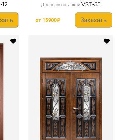
-12
VST-55
Дверь со вставкой
зать
Заказать
от
15900
₽