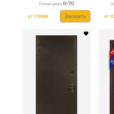
R-70
Резная дверь
О
Заказать
от
17200
₽
от
1