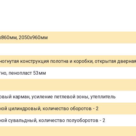
х860мм, 2050х960мм
ногнутая конструкция полотна и коробки, открытая дверна
тно, пенопласт 53мм
овый карман, усиление петлевой зоны, утеплитель
ной цилиндровый, количество оборотов - 2
ной сувальдный, количество полуоборотов - 2