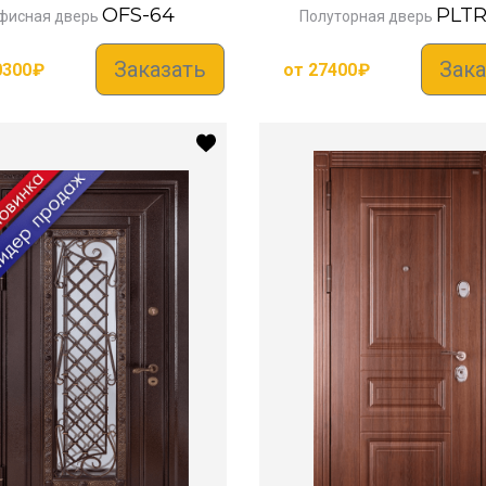
OFS-64
PLTR
фисная дверь
Полуторная дверь
Заказать
Зака
0300
₽
от
27400
₽