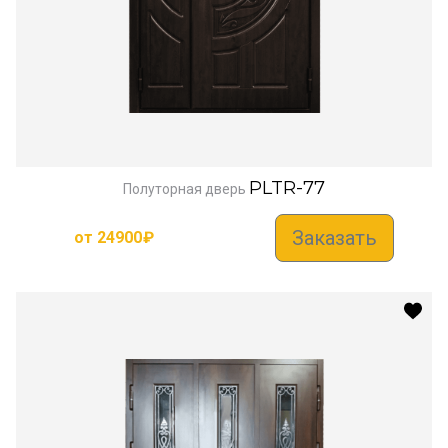
PLTR-77
Полуторная дверь
Заказать
от
24900
₽