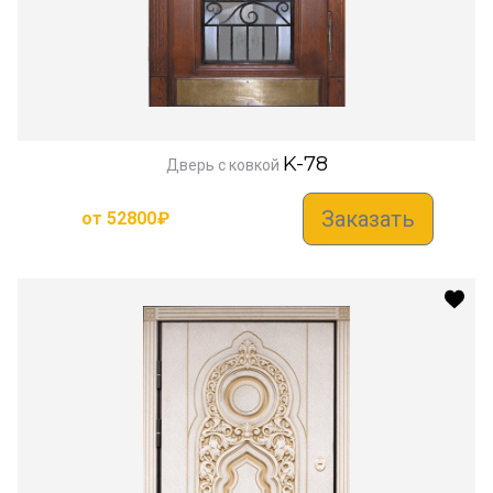
K-78
Дверь с ковкой
Заказать
от
52800
₽