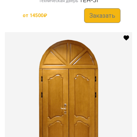
TEH-31
Техническая дверь
Заказать
от
14500
₽