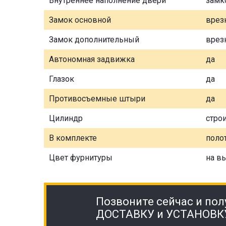
Внутреннее наполнение двери
замк
Замок основной
врез
Замок дополнительный
врез
Автономная задвижка
да
Глазок
да
Противосъемные штыри
да
Цилиндр
стро
В комплекте
полот
Цвет фурнитуры
на в
Позвоните сейчас и пол
ДОСТАВКУ и УСТАНОВК