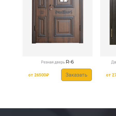
R-6
Резная дверь
Дв
Заказать
от
26500
₽
от
2