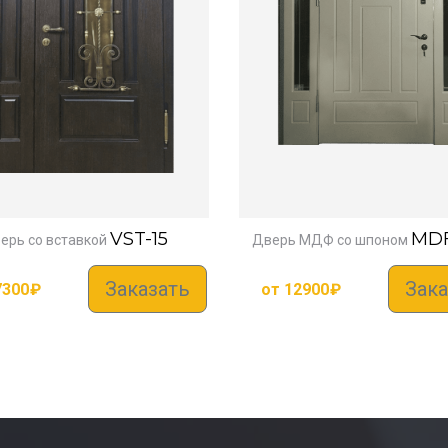
VST-15
MDF
ерь со вставкой
Дверь МДФ со шпоном
Заказать
Зака
7300
₽
от
12900
₽