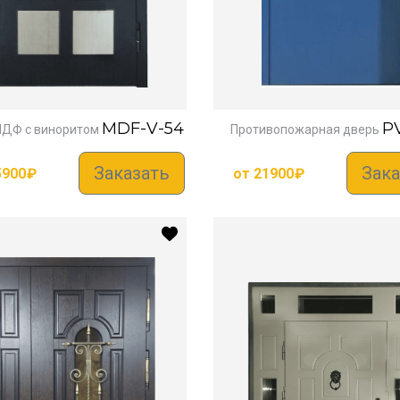
MDF-V-54
P
ДФ с виноритом
Противопожарная дверь
Заказать
Зака
5900
₽
от
21900
₽