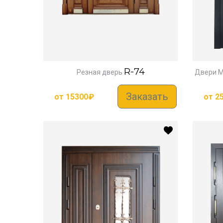
R-74
Резная дверь
Двери М
Заказать
от
15300
₽
от
2