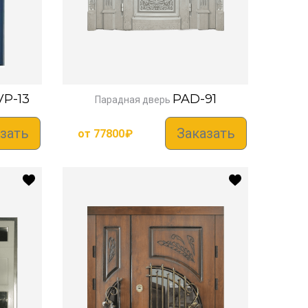
VP-13
PAD-91
Парадная дверь
зать
Заказать
от
77800
₽