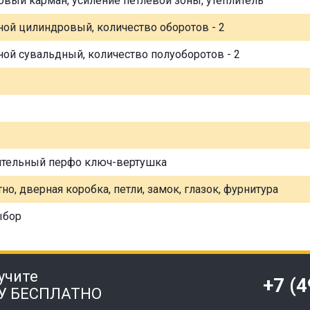
овый карман, усиление петлевой зоны, утеплитель
ной цилиндровый, количество оборотов - 2
ной сувальдный, количество полуоборотов - 2
ительный перфо ключ-вертушка
но, дверная коробка, петли, замок, глазок, фурнитура
ыбор
учите
+7 (
У БЕСПЛАТНО