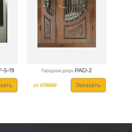
-S-19
PAD-2
Парадная дверь
зать
Заказать
от
67800
₽