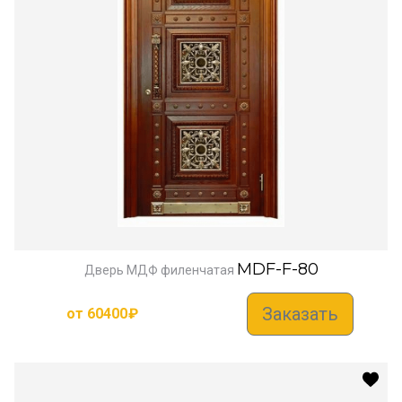
MDF-F-80
Дверь МДФ филенчатая
Заказать
от
60400
₽