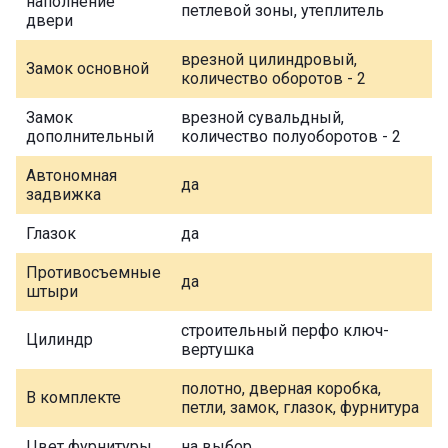
наполнение
петлевой зоны, утеплитель
двери
врезной цилиндровый,
Замок основной
количество оборотов - 2
Замок
врезной сувальдный,
дополнительный
количество полуоборотов - 2
Автономная
да
задвижка
Глазок
да
Противосъемные
да
штыри
строительный перфо ключ-
Цилиндр
вертушка
полотно, дверная коробка,
В комплекте
петли, замок, глазок, фурнитура
Цвет фурнитуры
на выбор