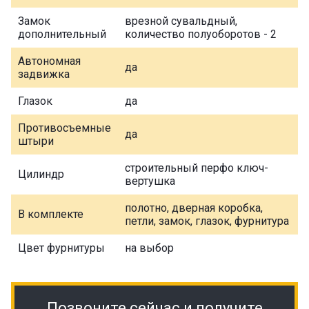
Замок
врезной сувальдный,
дополнительный
количество полуоборотов - 2
Автономная
да
задвижка
Глазок
да
Противосъемные
да
штыри
строительный перфо ключ-
Цилиндр
вертушка
полотно, дверная коробка,
В комплекте
петли, замок, глазок, фурнитура
Цвет фурнитуры
на выбор
Позвоните сейчас и получите