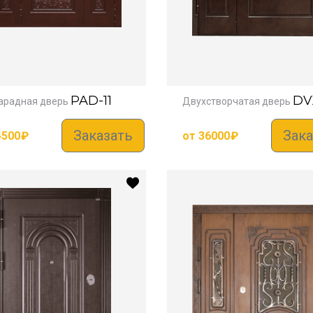
PAD-11
DV
арадная дверь
Двухстворчатая дверь
Заказать
Зака
4500
₽
от
36000
₽