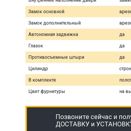
Внутреннее наполнение двери
замк
Замок основной
врез
Замок дополнительный
врез
Автономная задвижка
да
Глазок
да
Противосъемные штыри
да
Цилиндр
стро
В комплекте
полот
Цвет фурнитуры
на в
Позвоните сейчас и пол
ДОСТАВКУ и УСТАНОВК