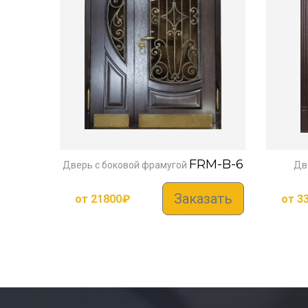
FRM-B-6
Дверь с боковой фрамугой
Дв
Заказать
от
21800
₽
от
3