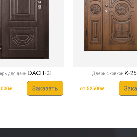
DACH-21
K-25
ерь для дачи
Дверь с ковкой
Заказать
Зака
3000
₽
от
52500
₽