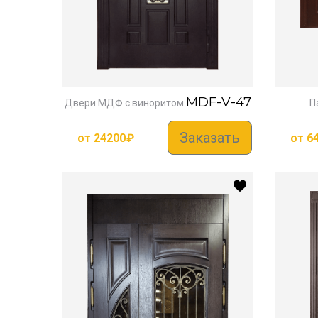
MDF-V-47
Двери МДФ с виноритом
П
Заказать
от
24200
₽
от
6