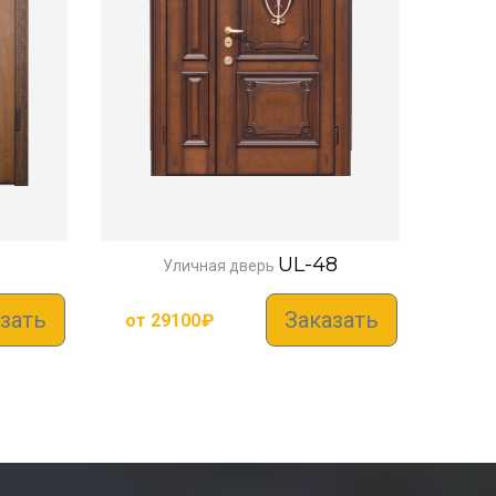
UL-48
Уличная дверь
зать
Заказать
от
29100
₽