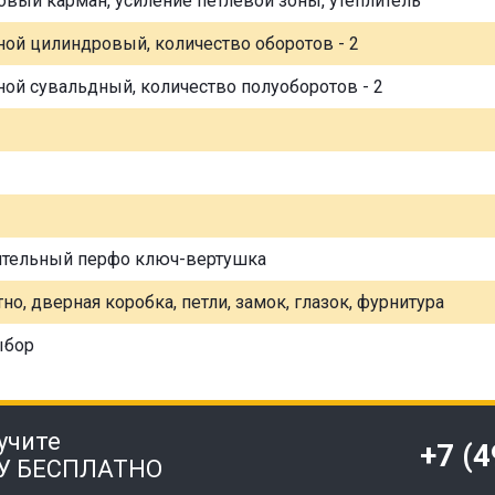
овый карман, усиление петлевой зоны, утеплитель
ной цилиндровый, количество оборотов - 2
ной сувальдный, количество полуоборотов - 2
ительный перфо ключ-вертушка
но, дверная коробка, петли, замок, глазок, фурнитура
ыбор
учите
+7 (
У БЕСПЛАТНО