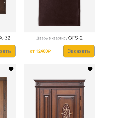
X-32
OFS-2
Дверь в квартиру
зать
Заказать
от
12400
₽