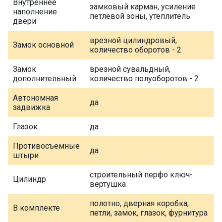
Внутреннее
замковый карман, усиление
наполнение
петлевой зоны, утеплитель
двери
врезной цилиндровый,
Замок основной
количество оборотов - 2
Замок
врезной сувальдный,
дополнительный
количество полуоборотов - 2
Автономная
да
задвижка
Глазок
да
Противосъемные
да
штыри
строительный перфо ключ-
Цилиндр
вертушка
полотно, дверная коробка,
В комплекте
петли, замок, глазок, фурнитура