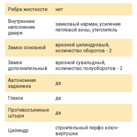
Ребра жесткости
нет
Внутреннее
замковый карман, усиление
наполнение
петлевой зоны, утеплитель
двери
врезной цилиндровый,
Замок основной
количество оборотов - 2
Замок
врезной сувальдный,
дополнительный
количество полуоборотов - 2
Автономная
да
задвижка
Глазок
да
Противосъемные
да
штыри
строительный перфо ключ-
Цилиндр
вертушка