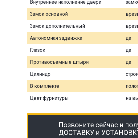
Внутреннее наполнение двери
замк
Замок основной
врез
Замок дополнительный
врез
Автономная задвижка
да
Глазок
да
Противосъемные штыри
да
Цилиндр
стро
В комплекте
полот
Цвет фурнитуры
на в
Позвоните сейчас и пол
ДОСТАВКУ и УСТАНОВК