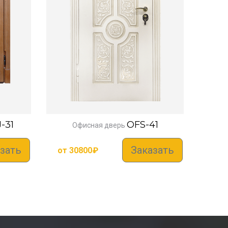
-31
OFS-41
Офисная дверь
зать
Заказать
от
30800
₽