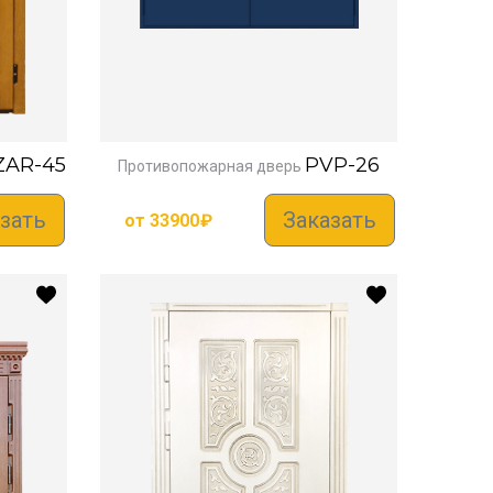
ZAR-45
PVP-26
Противопожарная дверь
зать
Заказать
от
33900
₽