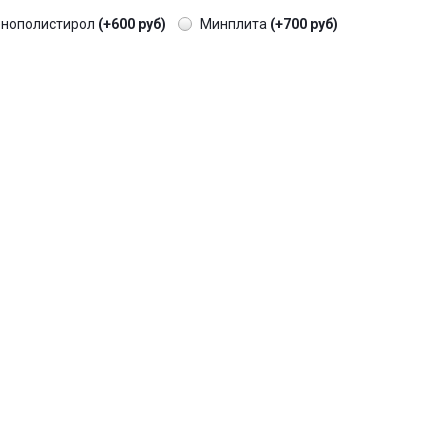
енополистирол
(+600 руб)
Минплита
(+700 руб)