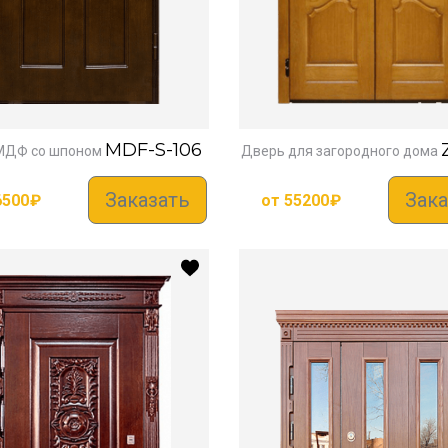
MDF-S-106
МДФ со шпоном
Дверь для загородного дома
Заказать
Зака
6500
₽
от
55200
₽