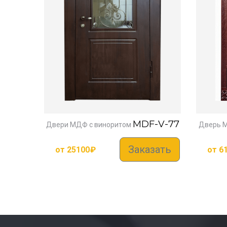
MDF-V-77
Двери МДФ с виноритом
Дверь 
Заказать
от
25100
₽
от
6