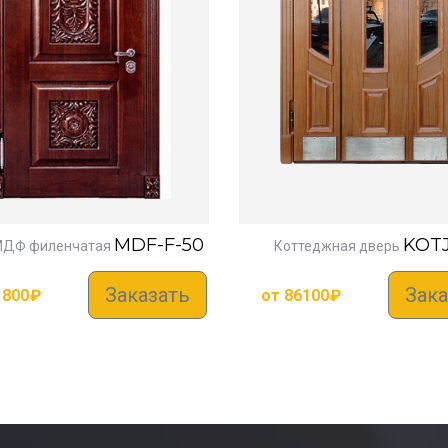
MDF-F-50
KOTJ
МДФ филенчатая
Коттеджная дверь
Заказать
Зака
1800
₽
от
86100
₽