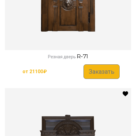
R-71
Резная дверь
Заказать
от
21100
₽