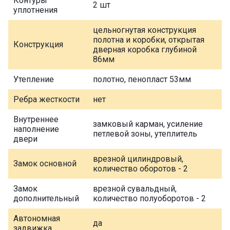
Контуры
2 шт
уплотнения
цельногнутая конструкция
полотна и коробки, открытая
Конструкция
дверная коробка глубиной
86мм
Утепление
полотно, пенопласт 53мм
Ребра жесткости
нет
Внутреннее
замковый карман, усиление
наполнение
петлевой зоны, утеплитель
двери
врезной цилиндровый,
Замок основной
количество оборотов - 2
Замок
врезной сувальдный,
дополнительный
количество полуоборотов - 2
Автономная
да
задвижка