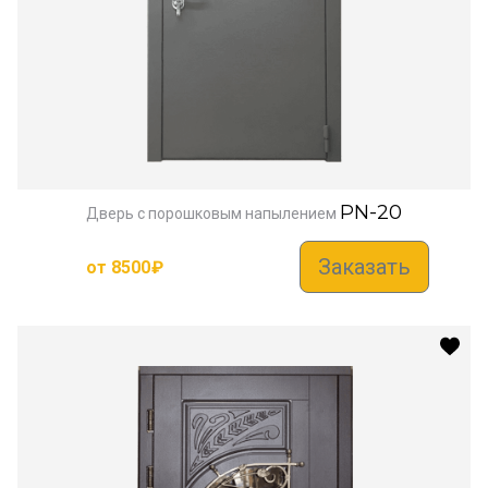
PN-20
Дверь с порошковым напылением
Заказать
от
8500
₽