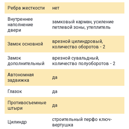
Ребра жесткости
нет
Внутреннее
замковый карман, усиление
наполнение
петлевой зоны, утеплитель
двери
врезной цилиндровый,
Замок основной
количество оборотов - 2
Замок
врезной сувальдный,
дополнительный
количество полуоборотов - 2
Автономная
да
задвижка
Глазок
да
Противосъемные
да
штыри
строительный перфо ключ-
Цилиндр
вертушка