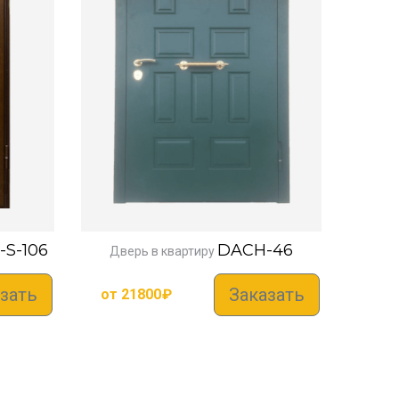
-S-106
DACH-46
Дверь в квартиру
зать
Заказать
от
21800
₽