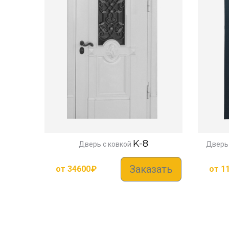
K-8
Дверь с ковкой
Дверь
Заказать
от
34600
₽
от
1