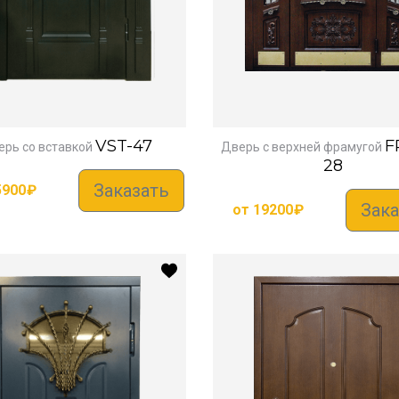
VST-47
F
рь со вставкой
Дверь с верхней фрамугой
28
Заказать
5900
₽
Зака
от
19200
₽