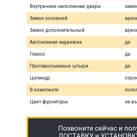
Внутреннее наполнение двери
замк
Замок основной
врез
Замок дополнительный
врез
Автономная задвижка
да
Глазок
да
Противосъемные штыри
да
Цилиндр
стро
В комплекте
полот
Цвет фурнитуры
на в
Позвоните сейчас и пол
ДОСТАВКУ и УСТАНОВК