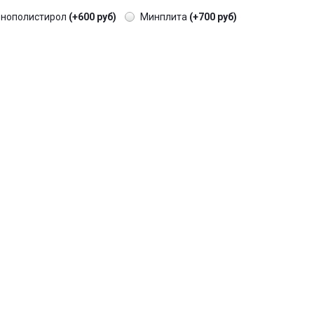
енополистирол
(+600 руб)
Минплита
(+700 руб)