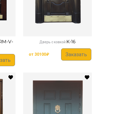
RM-V-
K-16
Дверь с ковкой
Заказать
от
30100
₽
зать