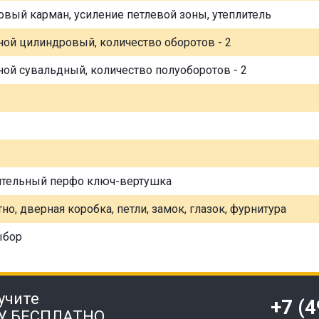
овый карман, усиление петлевой зоны, утеплитель
ной цилиндровый, количество оборотов - 2
ной сувальдный, количество полуоборотов - 2
ительный перфо ключ-вертушка
но, дверная коробка, петли, замок, глазок, фурнитура
ыбор
учите
+7 (
У БЕСПЛАТНО