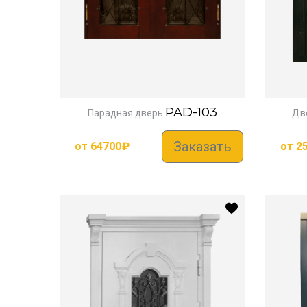
PAD-103
Парадная дверь
Две
Заказать
от
64700
₽
от
2