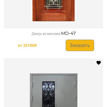
MD-47
Дверь из массива
Заказать
от
23100
₽