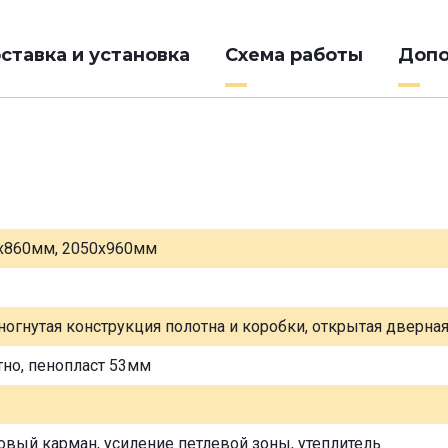
ставка и установка
Схема работы
Допо
х860мм, 2050х960мм
ногнутая конструкция полотна и коробки, открытая дверна
тно, пенопласт 53мм
овый карман, усиление петлевой зоны, утеплитель