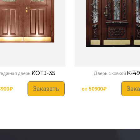
KOTJ-35
K-49
теджная дверь
Дверь с ковкой
Заказать
Зака
3900
₽
от
50900
₽