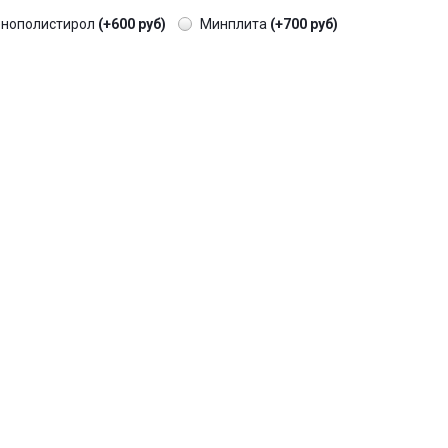
енополистирол
(+600 руб)
Минплита
(+700 руб)