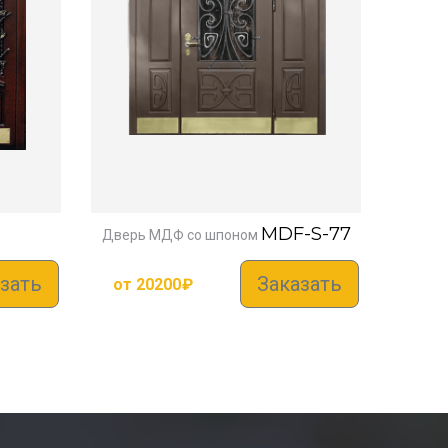
MDF-S-77
Дверь МДФ со шпоном
зать
Заказать
от
20200
₽