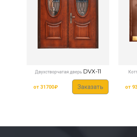
DVX-11
Двухстворчатая дверь
Кот
Заказать
от
31700
₽
от
9