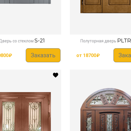
S-21
PLTR
Дверь со стеклом
Полуторная дверь
Заказать
Зака
0800
₽
от
18700
₽