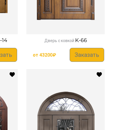
-14
K-66
Дверь с ковкой
зать
Заказать
от
43200
₽