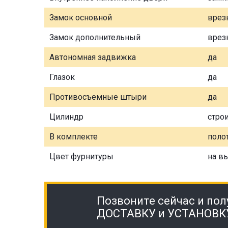
Замок основной
врез
Замок дополнительный
врез
Автономная задвижка
да
Глазок
да
Противосъемные штыри
да
Цилиндр
стро
В комплекте
полот
Цвет фурнитуры
на в
Позвоните сейчас и пол
ДОСТАВКУ и УСТАНОВК