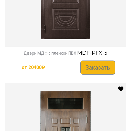
MDF-PFX-5
Двери МДФ с пленкой ПВХ
Заказать
от
20400
₽