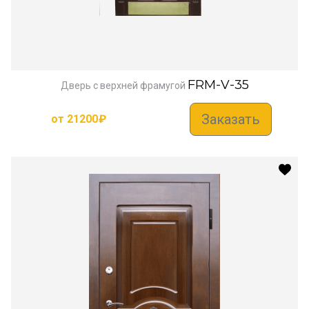
FRM-V-35
Дверь с верхней фрамугой
Заказать
от
21200
₽