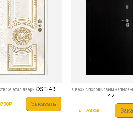
OST-49
творчатая дверь
Дверь с порошковым напылен
42
Заказать
8700
₽
Зака
от
7600
₽