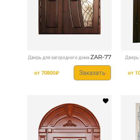
ZAR-77
Дверь для загородного дома
Дверь
Заказать
от
70800
₽
от
1