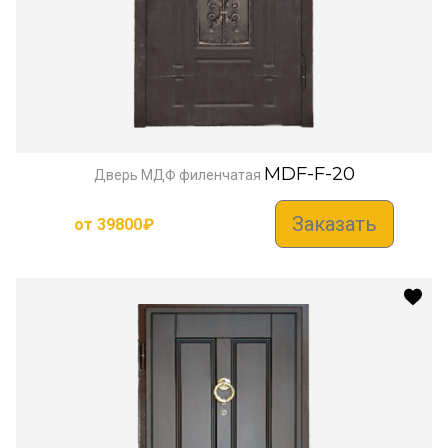
MDF-F-20
Дверь МДФ филенчатая
Заказать
от
39800
₽