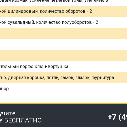
овый карман, усиление петлевой зоны, утеплитель
ной цилиндровый, количество оборотов - 2
ной сувальдный, количество полуоборотов - 2
ительный перфо ключ-вертушка
но, дверная коробка, петли, замок, глазок, фурнитура
ыбор
учите
+7 (
У БЕСПЛАТНО