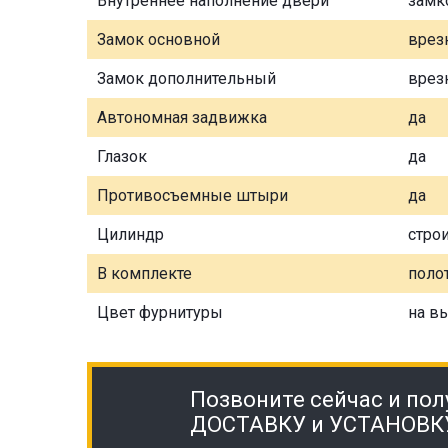
Внутреннее наполнение двери
замк
Замок основной
врез
Замок дополнительный
врез
Автономная задвижка
да
Глазок
да
Противосъемные штыри
да
Цилиндр
стро
В комплекте
полот
Цвет фурнитуры
на в
Позвоните сейчас и пол
ДОСТАВКУ и УСТАНОВК