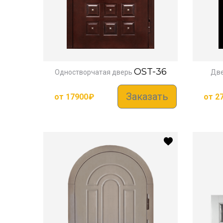
OST-36
Одностворчатая дверь
Две
Заказать
от
17900
₽
от
2