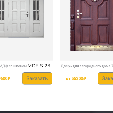
MDF-S-23
МДФ со шпоном
Дверь для загородного дома
Заказать
Зака
9600
₽
от
55300
₽