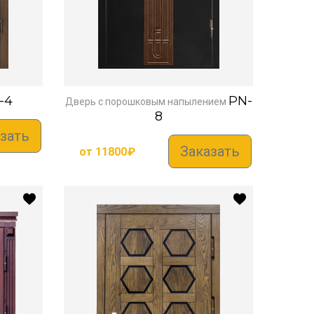
-4
PN-
Дверь с порошковым напылением
8
зать
Заказать
от
11800
₽