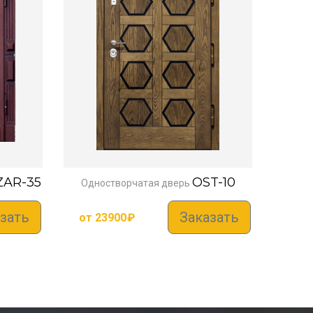
ZAR-35
OST-10
Одностворчатая дверь
зать
Заказать
от
23900
₽