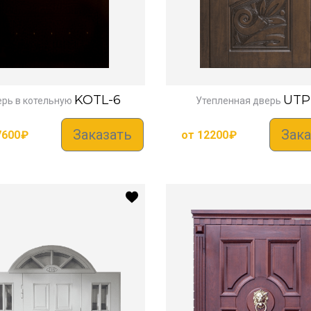
KOTL-6
UTP
рь в котельную
Утепленная дверь
Заказать
Зака
7600
₽
от
12200
₽