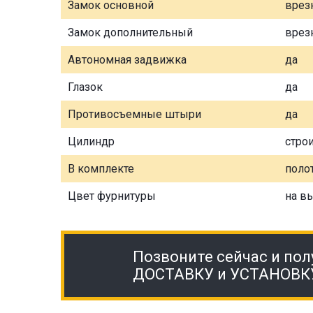
Замок основной
врез
Замок дополнительный
врез
Автономная задвижка
да
Глазок
да
Противосъемные штыри
да
Цилиндр
стро
В комплекте
полот
Цвет фурнитуры
на в
Позвоните сейчас и пол
ДОСТАВКУ и УСТАНОВК