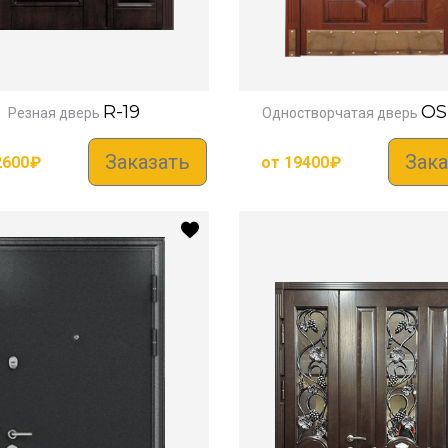
R-19
OS
Резная дверь
Одностворчатая дверь
Заказать
Зака
2600
₽
от
19400
₽