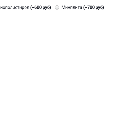
енополистирол
(+600 руб)
Минплита
(+700 руб)