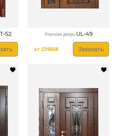
T-52
UL-49
Уличная дверь
зать
Заказать
от
23900
₽