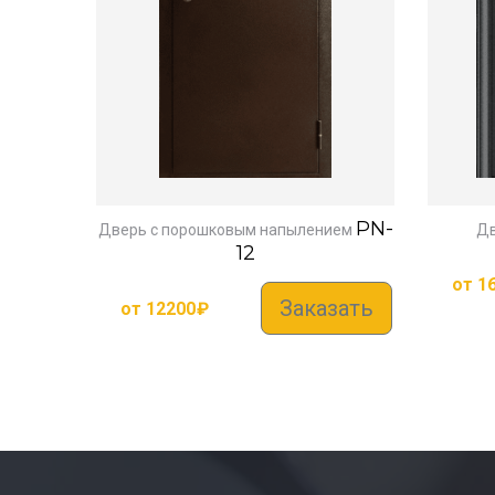
PN-
Дверь с порошковым напылением
Дв
12
от
1
Заказать
от
12200
₽