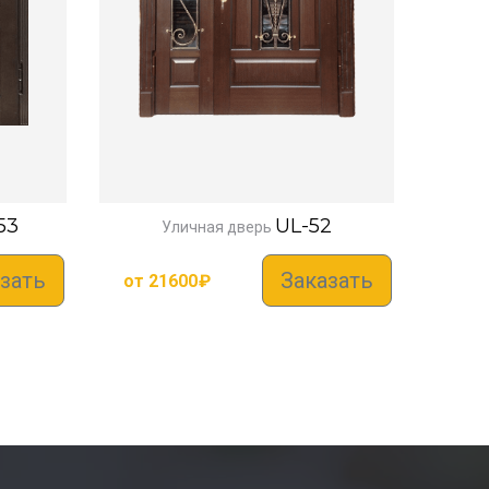
53
UL-52
Уличная дверь
зать
Заказать
от
21600
₽