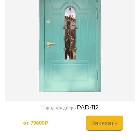
PAD-112
Парадная дверь
Заказать
от
79600
₽