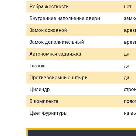
Ребра жесткости
нет
Внутреннее наполнение двери
замк
Замок основной
врез
Замок дополнительный
врез
Автономная задвижка
да
Глазок
да
Противосъемные штыри
да
Цилиндр
стро
В комплекте
полот
Цвет фурнитуры
на в