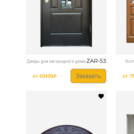
ZAR-53
Дверь для загородного дома
Кот
Заказать
от
60400
₽
от
7