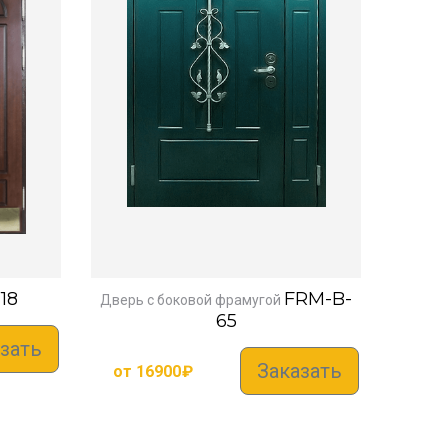
18
FRM-B-
Дверь с боковой фрамугой
65
зать
Заказать
от
16900
₽