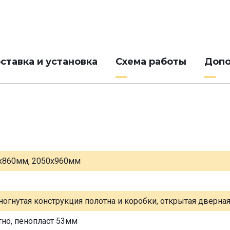
ставка и установка
Схема работы
Допо
х860мм, 2050х960мм
ногнутая конструкция полотна и коробки, открытая дверна
тно, пенопласт 53мм