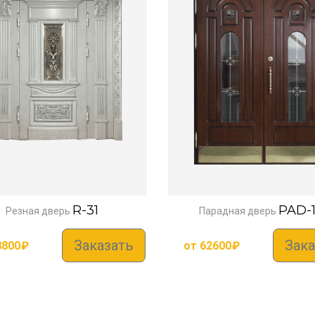
R-31
PAD-1
Резная дверь
Парадная дверь
Заказать
Зака
8800
₽
от
62600
₽