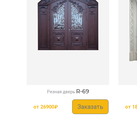
R-69
Резная дверь
Заказать
от
26900
₽
от
1