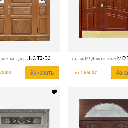
KOTJ-56
MDF
теджная дверь
Дверь МДФ со шпоном
Заказать
Зака
6000
₽
от
25600
₽