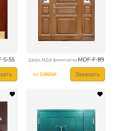
-S-55
MDF-F-89
Дверь МДФ филенчатая
зать
Заказать
от
53800
₽