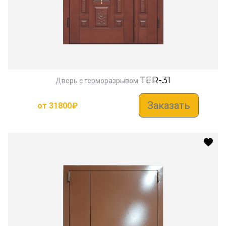
TER-31
Дверь с терморазрывом
Заказать
от
31800
₽