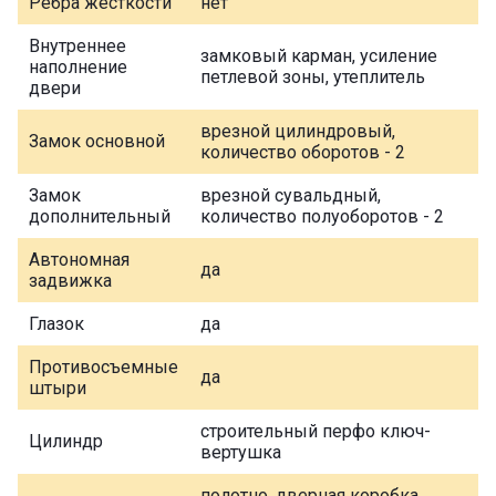
Ребра жесткости
нет
Внутреннее
замковый карман, усиление
наполнение
петлевой зоны, утеплитель
двери
врезной цилиндровый,
Замок основной
количество оборотов - 2
Замок
врезной сувальдный,
дополнительный
количество полуоборотов - 2
Автономная
да
задвижка
Глазок
да
Противосъемные
да
штыри
строительный перфо ключ-
Цилиндр
вертушка
полотно, дверная коробка,