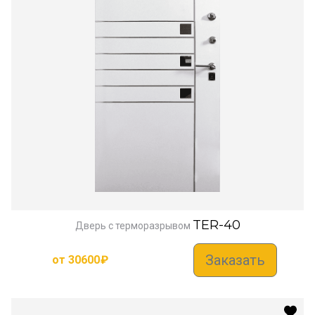
TER-40
Дверь с терморазрывом
Заказать
от
30600
₽