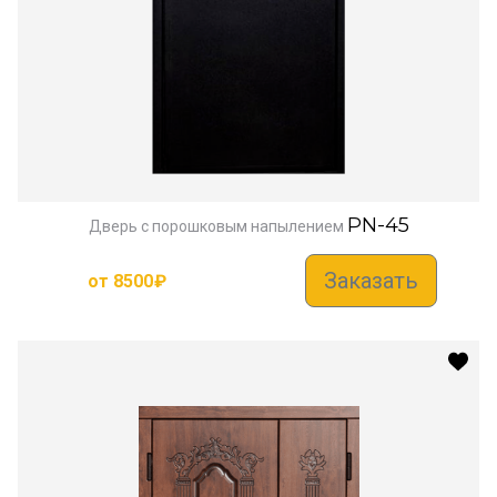
PN-45
Дверь с порошковым напылением
Заказать
от
8500
₽