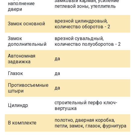
замковый карман, усиление
наполнение
петлевой зоны, утеплитель
двери
врезной цилиндровый,
Замок основной
количество оборотов - 2
Замок
врезной сувальдный,
дополнительный
количество полуоборотов - 2
Автономная
да
задвижка
Глазок
да
Противосъемные
да
штыри
строительный перфо ключ-
Цилиндр
вертушка
полотно, дверная коробка,
В комплекте
петли, замок, глазок, фурнитура