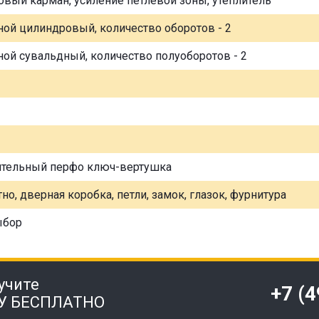
овый карман, усиление петлевой зоны, утеплитель
ной цилиндровый, количество оборотов - 2
ной сувальдный, количество полуоборотов - 2
ительный перфо ключ-вертушка
но, дверная коробка, петли, замок, глазок, фурнитура
ыбор
учите
+7 (
У БЕСПЛАТНО