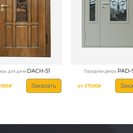
DACH-51
PAD-
ерь для дачи
Парадная дверь
Заказать
Зака
3000
₽
от
37500
₽