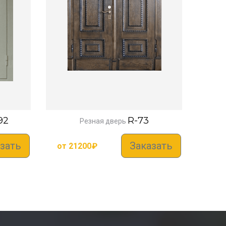
92
R-73
Резная дверь
зать
Заказать
от
21200
₽