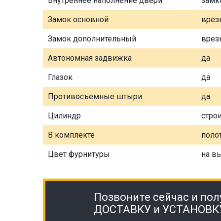
Внутреннее наполнение двери
замк
Замок основной
врез
Замок дополнительный
врез
Автономная задвижка
да
Глазок
да
Противосъемные штыри
да
Цилиндр
стро
В комплекте
полот
Цвет фурнитуры
на в
Позвоните сейчас и пол
ДОСТАВКУ и УСТАНОВК