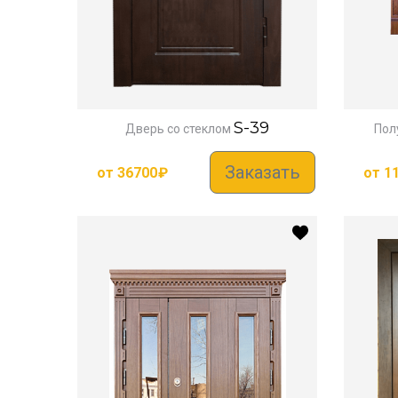
S-39
Дверь со стеклом
Пол
Заказать
от
36700
₽
от
1