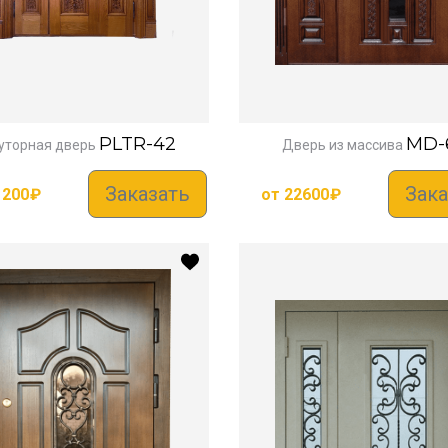
PLTR-42
MD-
уторная дверь
Дверь из массива
Заказать
Зака
1200
₽
от
22600
₽