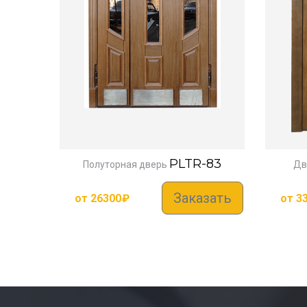
PLTR-83
Полуторная дверь
Дв
Заказать
от
26300
₽
от
3