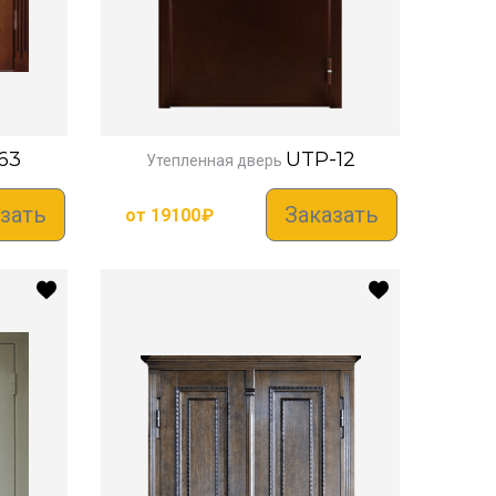
63
UTP-12
Утепленная дверь
зать
Заказать
от
19100
₽