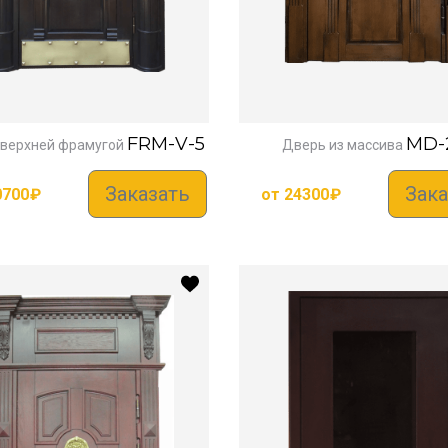
FRM-V-5
MD-
 верхней фрамугой
Дверь из массива
Заказать
Зака
0700
₽
от
24300
₽