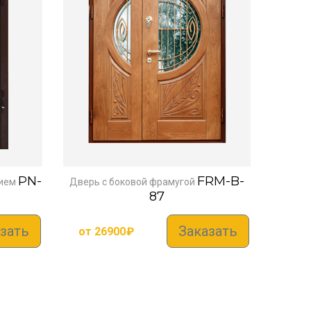
PN-
FRM-B-
ием
Дверь с боковой фрамугой
87
зать
Заказать
от
26900
₽