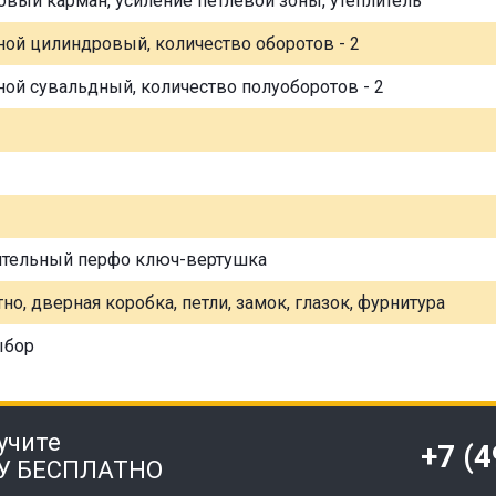
овый карман, усиление петлевой зоны, утеплитель
ной цилиндровый, количество оборотов - 2
ной сувальдный, количество полуоборотов - 2
ительный перфо ключ-вертушка
но, дверная коробка, петли, замок, глазок, фурнитура
ыбор
учите
+7 (
У БЕСПЛАТНО