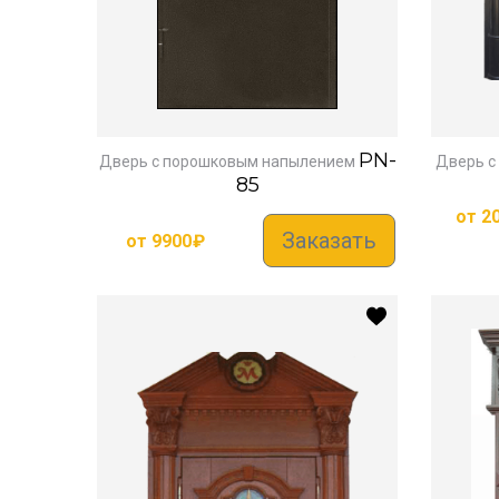
PN-
Дверь с порошковым напылением
Дверь с
85
от
2
Заказать
от
9900
₽