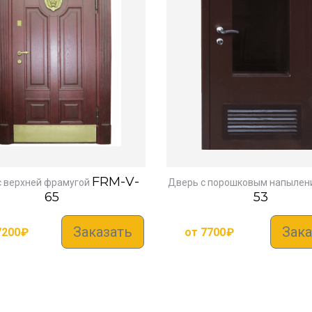
FRM-V-
с верхней фрамугой
Дверь с порошковым напылен
65
53
Заказать
Зака
7200
₽
от
7700
₽