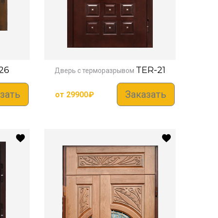
26
TER-21
Дверь с терморазрывом
зать
Заказать
от
29900
₽