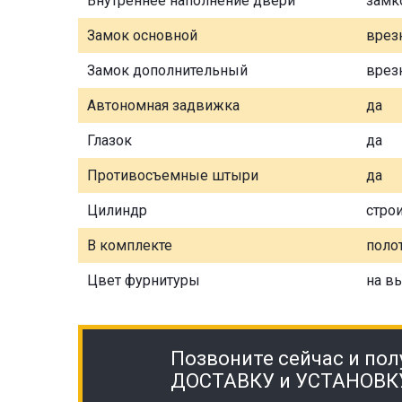
Внутреннее наполнение двери
замк
Замок основной
врез
Замок дополнительный
врез
Автономная задвижка
да
Глазок
да
Противосъемные штыри
да
Цилиндр
стро
В комплекте
полот
Цвет фурнитуры
на в
Позвоните сейчас и пол
ДОСТАВКУ и УСТАНОВК