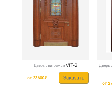
VIT-2
Дверь с витражом
Дверь 
Заказать
от
23600
₽
от
2