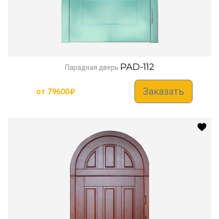
PAD-112
Парадная дверь
Заказать
от
79600
₽