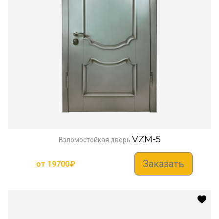
VZM-5
Взломостойкая дверь
Заказать
от
19700
₽