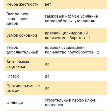
Ребра жесткости
нет
Внутреннее
замковый карман, усиление
наполнение
петлевой зоны, утеплитель
двери
врезной цилиндровый,
Замок основной
количество оборотов - 2
Замок
врезной сувальдный,
дополнительный
количество полуоборотов - 2
Автономная
да
задвижка
Глазок
да
Противосъемные
да
штыри
строительный перфо ключ-
Цилиндр
вертушка