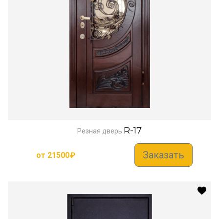
R-17
Резная дверь
Заказать
от
21500
₽