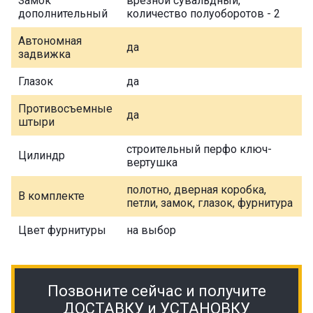
Замок
врезной сувальдный,
дополнительный
количество полуоборотов - 2
Автономная
да
задвижка
Глазок
да
Противосъемные
да
штыри
строительный перфо ключ-
Цилиндр
вертушка
полотно, дверная коробка,
В комплекте
петли, замок, глазок, фурнитура
Цвет фурнитуры
на выбор
Позвоните сейчас и получите
ДОСТАВКУ и УСТАНОВКУ