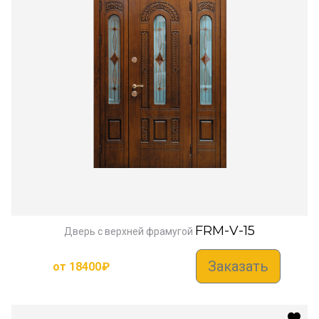
FRM-V-15
Дверь с верхней фрамугой
Заказать
от
18400
₽