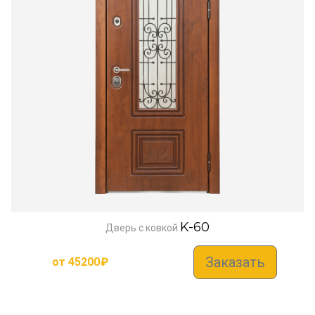
K-60
Дверь с ковкой
Заказать
от
45200
₽