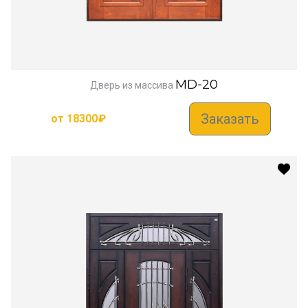
MD-20
Дверь из массива
Заказать
от
18300
₽