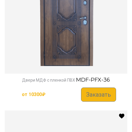
MDF-PFX-36
Двери МДФ с пленкой ПВХ
Заказать
от
10300
₽