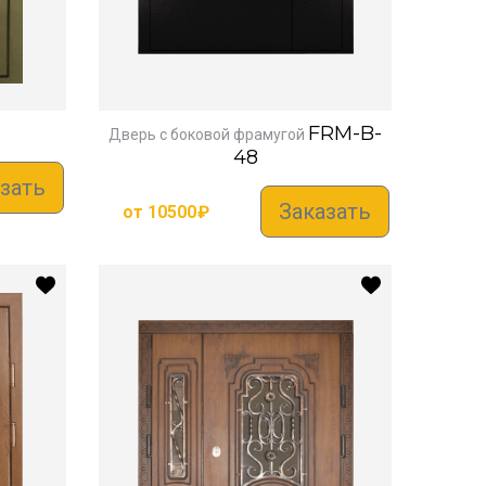
FRM-B-
Дверь с боковой фрамугой
48
зать
Заказать
от
10500
₽