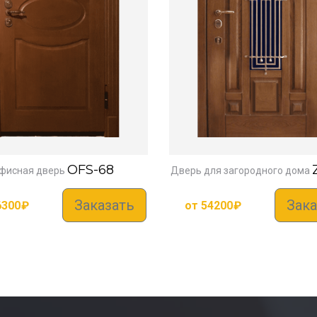
OFS-68
фисная дверь
Дверь для загородного дома
Заказать
Зака
6300
₽
от
54200
₽