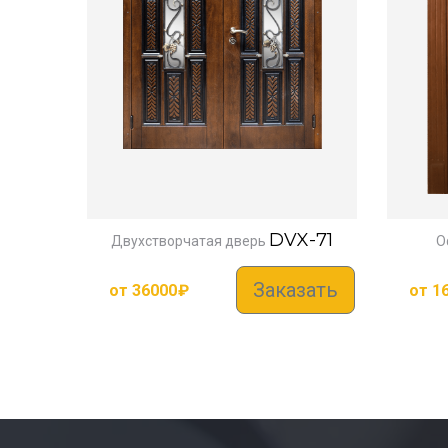
DVX-71
Двухстворчатая дверь
О
Заказать
от
36000
₽
от
1