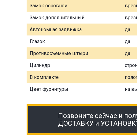
Замок основной
врез
Замок дополнительный
врез
Автономная задвижка
да
Глазок
да
Противосъемные штыри
да
Цилиндр
стро
В комплекте
полот
Цвет фурнитуры
на в
Позвоните сейчас и пол
ДОСТАВКУ и УСТАНОВК