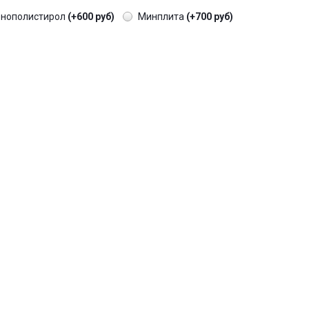
енополистирол
(+600 руб)
Минплита
(+700 руб)