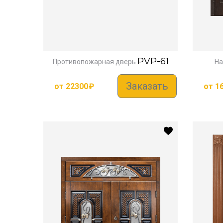
PVP-61
Противопожарная дверь
На
Заказать
от
22300
₽
от
1