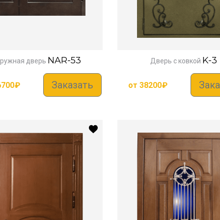
NAR-53
K-3
ружная дверь
Дверь с ковкой
Заказать
Зака
6700
₽
от
38200
₽