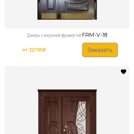
FRM-V-18
Дверь с верхней фрамугой
Заказать
от
22100
₽