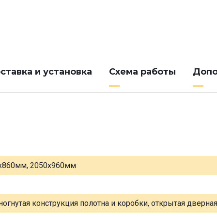
ставка и установка
Схема работы
Допо
х860мм, 2050х960мм
ногнутая конструкция полотна и коробки, открытая дверна