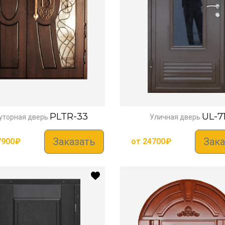
PLTR-33
UL-7
уторная дверь
Уличная дверь
Заказать
Зака
7900
₽
от
24700
₽