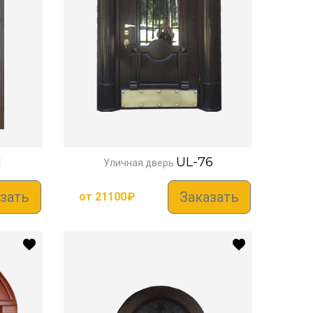
1
UL-76
Уличная дверь
зать
Заказать
от
21100
₽