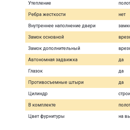
Утепление
поло
Ребра жесткости
нет
Внутреннее наполнение двери
замк
Замок основной
врез
Замок дополнительный
врез
Автономная задвижка
да
Глазок
да
Противосъемные штыри
да
Цилиндр
стро
В комплекте
полот
Цвет фурнитуры
на в