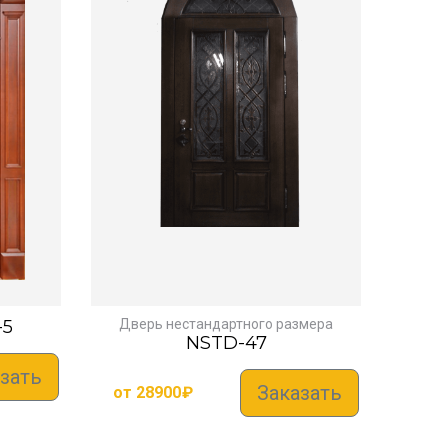
-5
Дверь нестандартного размера
NSTD-47
зать
Заказать
от
28900
₽