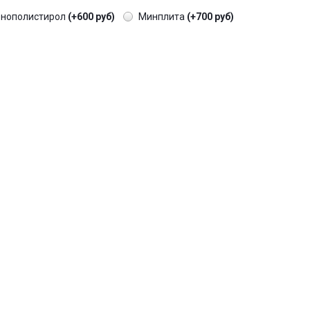
енополистирол
(+600 руб)
Минплита
(+700 руб)