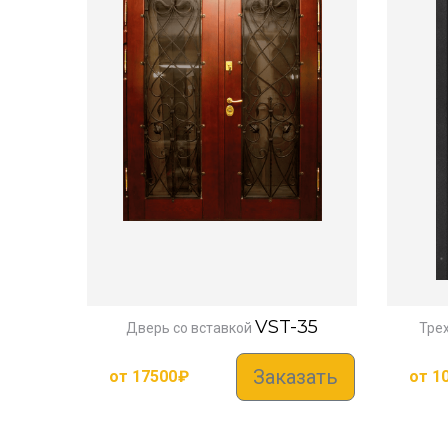
VST-35
Дверь со вставкой
Тре
Заказать
от
17500
₽
от
1