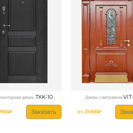
TXK-10
VIT
хконтурная дверь
Дверь с витражом
Заказать
Зака
0900
₽
от
25900
₽